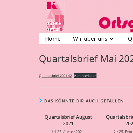
Zum
Inhalt
springen
Home
Wir über uns
Q
Quartalsbrief Mai 20
Quartalsbrief 2021-02
Herunterladen
DAS KÖNNTE DIR AUCH GEFALLEN
Quartalsbrief August
Quartalsbri
2021
20
25. August 2021
25. Feb