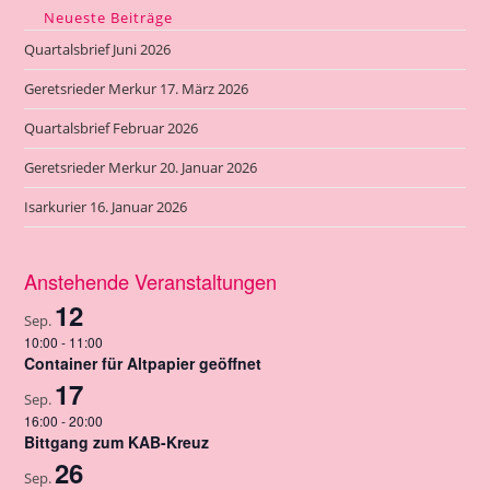
n
Neueste Beiträge
s
Quartalsbrief Juni 2026
t
a
Geretsrieder Merkur 17. März 2026
l
Quartalsbrief Februar 2026
t
u
Geretsrieder Merkur 20. Januar 2026
n
Isarkurier 16. Januar 2026
g
-
N
Anstehende Veranstaltungen
a
12
Sep.
v
10:00
-
11:00
i
Container für Altpapier geöffnet
g
17
Sep.
a
16:00
-
20:00
t
Bittgang zum KAB-Kreuz
26
i
Sep.