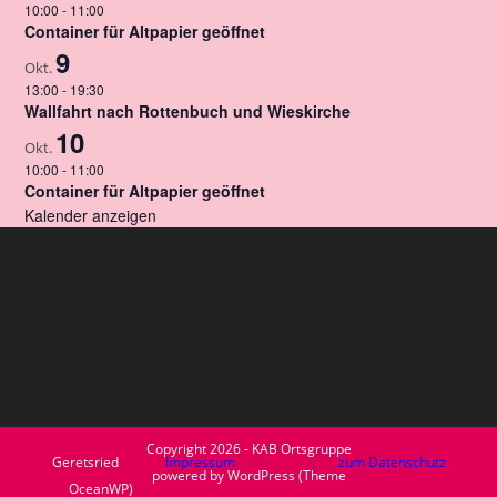
o
10:00
-
11:00
Container für Altpapier geöffnet
n
9
Okt.
13:00
-
19:30
Wallfahrt nach Rottenbuch und Wieskirche
10
Okt.
10:00
-
11:00
Container für Altpapier geöffnet
Kalender anzeigen
Copyright 2026 - KAB Ortsgruppe
Geretsried
Impressum
zum Datenschutz
powered by WordPress (Theme
OceanWP)