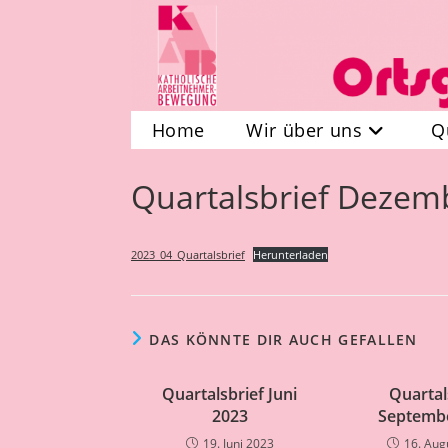
Zum
Inhalt
springen
Home
Wir über uns
Q
Quartalsbrief Dezem
2023_04_Quartalsbrief
Herunterladen
DAS KÖNNTE DIR AUCH GEFALLEN
Quartalsbrief Juni
Quartal
2023
Septemb
19. Juni 2023
16. Aug