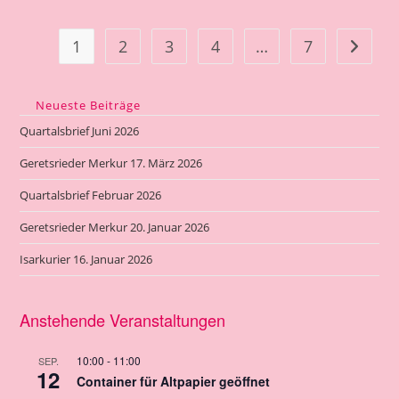
1
2
3
4
…
7
Zur näc
Neueste Beiträge
Quartalsbrief Juni 2026
Geretsrieder Merkur 17. März 2026
Quartalsbrief Februar 2026
Geretsrieder Merkur 20. Januar 2026
Isarkurier 16. Januar 2026
Anstehende Veranstaltungen
10:00
-
11:00
SEP.
12
Container für Altpapier geöffnet