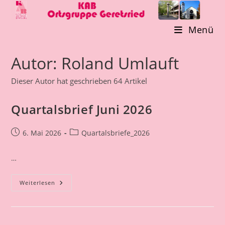
Zum
Inhalt
Menü
springen
Autor:
Roland Umlauft
Dieser Autor hat geschrieben 64 Artikel
Quartalsbrief Juni 2026
Beitrag
Beitrags-
6. Mai 2026
Quartalsbriefe_2026
veröffentlicht:
Kategorie:
…
Quartalsbrief
Weiterlesen
Juni
2026