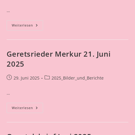
veröffentlicht:
Kategorie:
…
Quartalsbrief
Weiterlesen
September
2025
Geretsrieder Merkur 21. Juni
2025
Beitrag
Beitrags-
29. Juni 2025
2025_Bilder_und_Berichte
veröffentlicht:
Kategorie:
…
Geretsrieder
Weiterlesen
Merkur
21.
Juni
2025