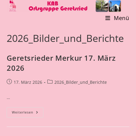
Zum
Inhalt
Menü
springen
2026_Bilder_und_Berichte
Geretsrieder Merkur 17. März
2026
Beitrag
Beitrags-
17. März 2026
2026_Bilder_und_Berichte
veröffentlicht:
Kategorie:
…
Geretsrieder
Weiterlesen
Merkur
17.
März
2026